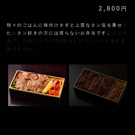
2,800
2,800
円
円
熱々のごはんに味付けネギと上質なタン塩を乗せ
〝常陸牛〟の上カルビを贅沢に使用した、当店おす
た、タン好きの方には堪らないお弁当です。
すめの一品です。赤身とサシのバランスの良さが特
徴で、お肉だけで120g以上とボリュームも過不足
ありません。