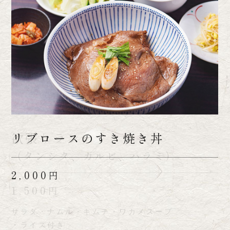
<限定7食>
欲張りランチ
リブロースのすき焼き丼
焼肉屋のタンシチュー
（タンシタ、カルビ、ハラミ）
～とろとろに煮込んだタン
2,000
円
入りブラウンシチュー～
1,500
円
サラダ・ナムル・キムチ・ワカメスープ
1,000
円
・ライス付き