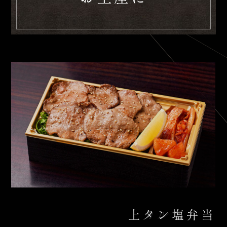
上タン塩弁当
上カルビ弁当